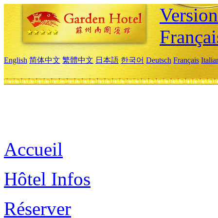
Versio
Françai
English
简体中文
繁體中文
日本語
한국어
Deutsch
Français
Itali
Accueil
Hôtel Infos
Réserver