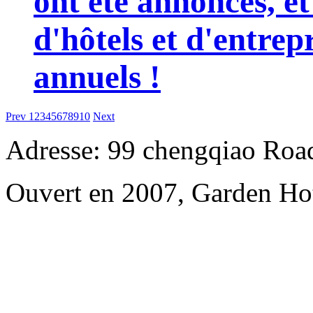
ont été annoncés, et
d'hôtels et d'entrep
annuels !
Prev
1
2
3
4
5
6
7
8
9
10
Next
Adresse: 99 chengqiao Road
Ouvert en 2007, Garden Ho