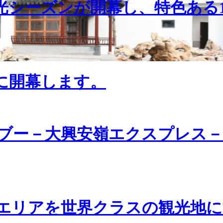
光シーズンが開幕し、特色ある
日に開幕します。
ブー－大興安嶺エクスプレス－
エリアを世界クラスの観光地に