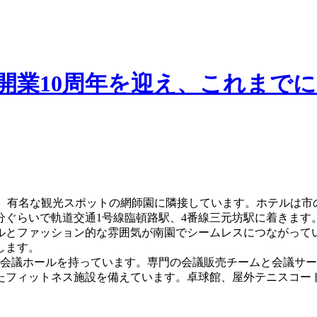
開業10周年を迎え、これまでに
し、有名な観光スポットの網師園に隣接しています。ホテルは
分ぐらいで軌道交通1号線臨頓路駅、4番線三元坊駅に着きます
ルとファッション的な雰囲気が南園でシームレスにつながって
します。
能会議ホールを持っています。専門の会議販売チームと会議サ
たフィットネス施設を備えています。卓球館、屋外テニスコート