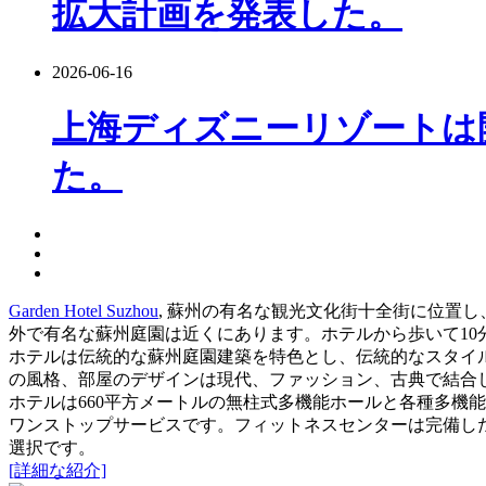
拡大計画を発表した。
2026-06-16
上海ディズニーリゾートは
た。
Garden Hotel Suzhou
, 蘇州の有名な観光文化街十全街に位置
外で有名な蘇州庭園は近くにあります。ホテルから歩いて10
ホテルは伝統的な蘇州庭園建築を特色とし、伝統的なスタイ
の風格、部屋のデザインは現代、ファッション、古典で結合
ホテルは660平方メートルの無柱式多機能ホールと各種多機
ワンストップサービスです。フィットネスセンターは完備し
選択です。
[詳細な紹介]