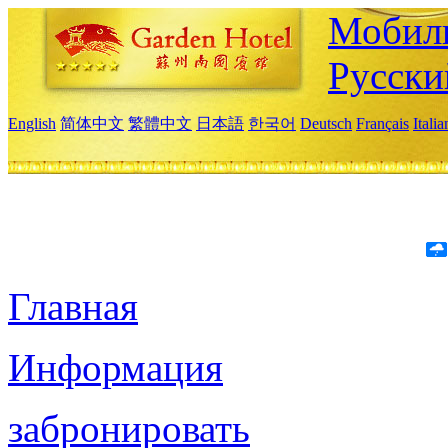
Мобиль
Русски
English
简体中文
繁體中文
日本語
한국어
Deutsch
Français
Itali
Главная
Информация
забронировать