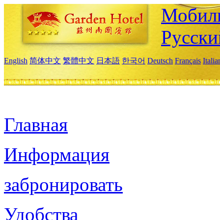
Мобиль
Русски
English
简体中文
繁體中文
日本語
한국어
Deutsch
Français
Itali
Главная
Информация
забронировать
Удобства