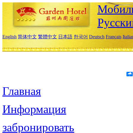
Мобиль
Русски
English
简体中文
繁體中文
日本語
한국어
Deutsch
Français
Itali
Главная
Информация
забронировать