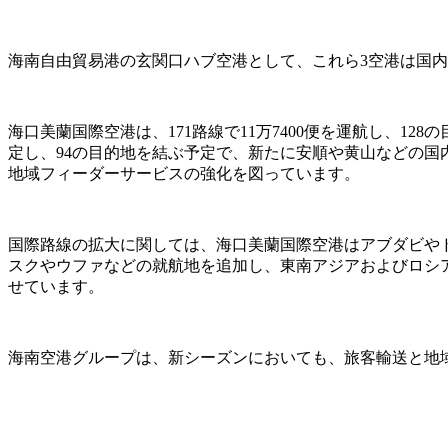
海南自由貿易港の玄関口ハブ空港として、これら3空港は国
海口美蘭国際空港は、171路線で11万7400便を運航し、1
定し、94の目的地を結ぶ予定で、新たに安順や黄山などの国
地域フィーダーサービスの強化を図っています。
国際路線の拡大に関しては、海口美蘭国際空港はアブダビや
スクやウファなどの就航地を追加し、東南アジアおよびロシ
せています。
海南空港グループは、新シーズンにおいても、旅客輸送と地