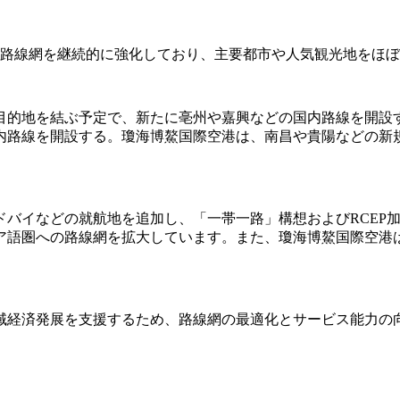
内路線網を継続的に強化しており、主要都市や人気観光地をほ
28の目的地を結ぶ予定で、新たに亳州や嘉興などの国内路線を開設す
内路線を開設する。瓊海博鰲国際空港は、南昌や貴陽などの新規
ドバイなどの就航地を追加し、「一帯一路」構想およびRCEP
ア語圏への路線網を拡大しています。また、瓊海博鰲国際空港
域経済発展を支援するため、路線網の最適化とサービス能力の