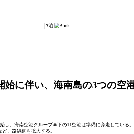
?
泊
始に伴い、海南島の3つの空港
始し、海南空港グループ傘下の11空港は準備に奔走している。海
るなど、路線網を拡大する。