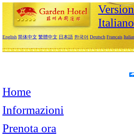
Version
Italiano
English
简体中文
繁體中文
日本語
한국어
Deutsch
Français
Itali
Home
Informazioni
Prenota ora