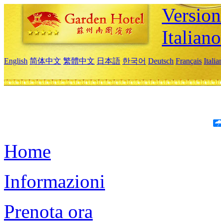
Version
Italiano
English
简体中文
繁體中文
日本語
한국어
Deutsch
Français
Itali
Home
Informazioni
Prenota ora