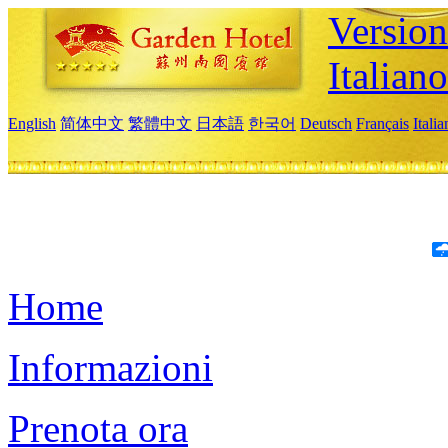
Version
Italiano
English
简体中文
繁體中文
日本語
한국어
Deutsch
Français
Itali
Home
Informazioni
Prenota ora