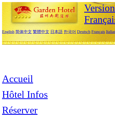
Versio
Françai
English
简体中文
繁體中文
日本語
한국어
Deutsch
Français
Itali
Accueil
Hôtel Infos
Réserver