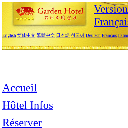
Versio
Françai
English
简体中文
繁體中文
日本語
한국어
Deutsch
Français
Itali
Accueil
Hôtel Infos
Réserver