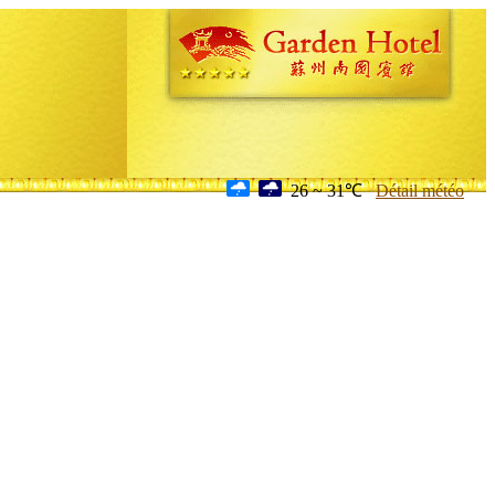
26 ~ 31℃
Détail météo