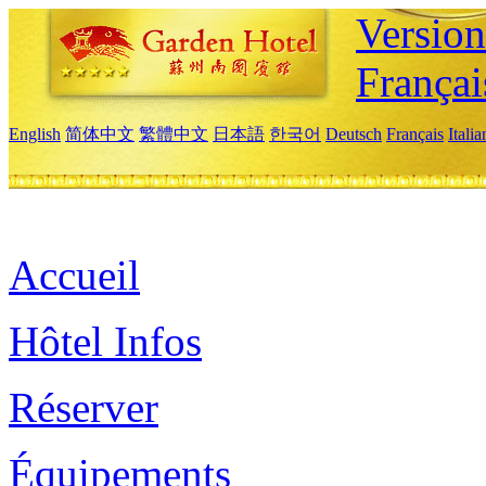
Versio
Françai
English
简体中文
繁體中文
日本語
한국어
Deutsch
Français
Itali
Accueil
Hôtel Infos
Réserver
Équipements