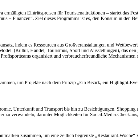
ßigten Eintrittspreisen für Touristenattraktionen – startet das Fes
ismus + Finanzen“. Ziel dieses Programms ist es, den Konsum in den Be
ebsansatz, indem es Ressourcen aus Großveranstaltungen und Wettbewerb
-Modell (Kultur, Handel, Tourismus, Sport und Ausstellungen), das den
e Profisportteams organisiert und verbraucherfreundliche Mechanismen
zusammen, um Projekte nach dem Prinzip „Ein Bezirk, ein Highlight-Even
mie, Unterkunft und Transport bis hin zu Besichtigungen, Shopping un
cher zu verwandeln, darunter Möglichkeiten für Social-Media-Check-ins,
urantmarken zusammen, um eine zeitlich begrenzte „Restaurant-Woche“ z