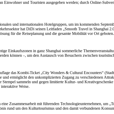
lt an Einwohner und Touristen ausgegeben werden; durch Online-Subven
tionalen und internationalen Hotelgruppen, um im kommenden September 
rkehrssektor hat DiDi seinen Leitfaden „Smooth Travel in Shanghai 2.0“
ösung für die Reiseplanung und die gesamte Mobilität vor Ort geboten.
wichtige Einkaufszonen in ganz Shanghai sommerliche Themenveranstal
 werden können –, um den Austausch von Besuchern zwischen touristisc
er Auflage das Kombi-Ticket „City Wonders & Cultural Encounters“ (Sta
rte und ermöglicht den unkomplizierten Zugang zu verschiedenen Attrak
r Stempel sammeln und gegen limitierte Kultur- und Kreativgeschenke e
 interaktive Weise.
m eine Zusammenarbeit mit führenden Technologieunternehmen, um „Tr
ebnis rund um den Kulturtourismus und den damit verbundenen Konsum 