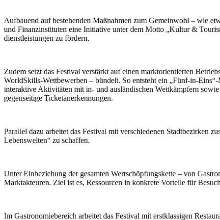
Aufbauend auf bestehenden Maßnahmen zum Gemeinwohl – wie etwa ermä
und Finanzinstituten eine Initiative unter dem Motto „Kultur & Tour
dienstleistungen zu fördern.
Zudem setzt das Festival verstärkt auf einen marktorientierten Betri
WorldSkills-Wettbewerben – bündelt. So entsteht ein „Fünf-in-Eins“
interaktive Aktivitäten mit in- und ausländischen Wettkämpfern sowi
gegenseitige Ticketanerkennungen.
Parallel dazu arbeitet das Festival mit verschiedenen Stadtbezirken 
Lebenswelten“ zu schaffen.
Unter Einbeziehung der gesamten Wertschöpfungskette – von Gastrono
Marktakteuren. Ziel ist es, Ressourcen in konkrete Vorteile für Besu
Im Gastronomiebereich arbeitet das Festival mit erstklassigen Resta