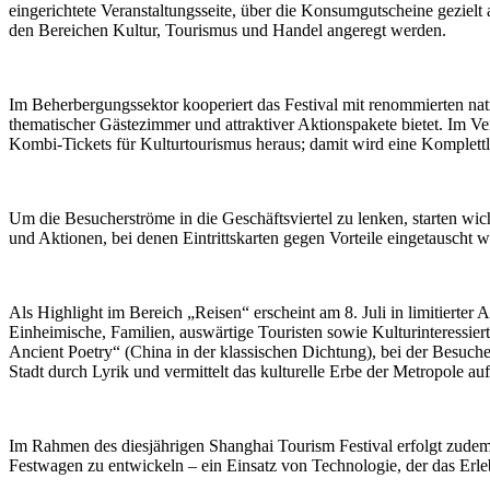
eingerichtete Veranstaltungsseite, über die Konsumgutscheine gezie
den Bereichen Kultur, Tourismus und Handel angeregt werden.
Im Beherbergungssektor kooperiert das Festival mit renommierten na
thematischer Gästezimmer und attraktiver Aktionspakete bietet. Im Ve
Kombi-Tickets für Kulturtourismus heraus; damit wird eine Komplettl
Um die Besucherströme in die Geschäftsviertel zu lenken, starten 
und Aktionen, bei denen Eintrittskarten gegen Vorteile eingetauscht
Als Highlight im Bereich „Reisen“ erscheint am 8. Juli in limitiert
Einheimische, Familien, auswärtige Touristen sowie Kulturinteressie
Ancient Poetry“ (China in der klassischen Dichtung), bei der Besuche
Stadt durch Lyrik und vermittelt das kulturelle Erbe der Metropole auf
Im Rahmen des diesjährigen Shanghai Tourism Festival erfolgt zude
Festwagen zu entwickeln – ein Einsatz von Technologie, der das Erl