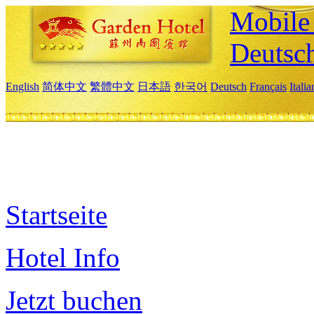
Mobile 
Deutsc
English
简体中文
繁體中文
日本語
한국어
Deutsch
Français
Itali
Startseite
Hotel Info
Jetzt buchen